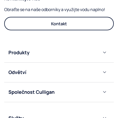
Obraťte se na naše odborníky a využijte vodu naplno!
Kontakt
Produkty
Výdejníky
vody POU
Odvětví
Sodobary​
Kanceláře
Integrované
Společnost Culligan
Gastronomie
výdejníky
Kariéra
vody
Zdravotnictví
Sodobary
pro
Služby