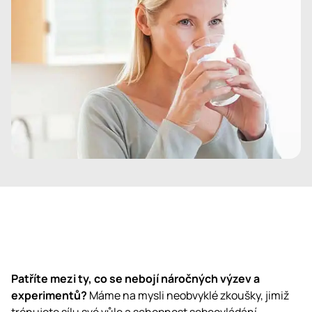
Patříte mezi ty, co se nebojí náročných výzev a
experimentů?
Máme na mysli neobvyklé zkoušky, jimiž
trénujete sílu své vůle a schopnost sebeovládání.