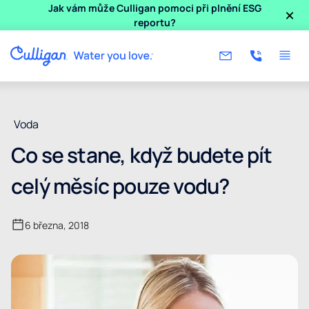
×
Jak vám může Culligan pomoci při plnění ESG
reportu?
Voda
Co se stane, když budete pít
celý měsíc pouze vodu?
6 března, 2018