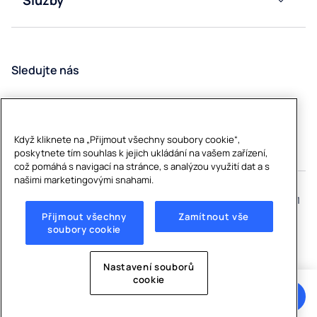
Školství
HORECU
Kontakt
Barelové
Výroba
výdejníky
Poptávka
Sledujte nás
vody
Autosalony
Stanice
Časté
pro
dotazy
plnění
Když kliknete na „Přijmout všechny soubory cookie“,
lahví na
poskytnete tím souhlas k jejich ukládání na vašem zařízení,
vodu
což pomáhá s navigací na stránce, s analýzou využití dat a s
našimi marketingovými snahami.
Příslušenství
Copyright © 2026 Culligan Water Czech s.r.o., Obchodní 107, 251 01
Čestlice, IČO 05059097
Přijmout všechny
Zamítnout vše
soubory cookie
Ochrana soukromí
|
Soubory cookie
|
Cookies Settings
Nastavení souborů
cookie
Poptávka