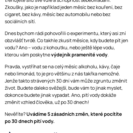
Zkoušky, jako je například jeden měsíc bez kouření, bez
cigaret, bez kávy, měsíc bez automobilu nebo bez
sociálních sítí.
Dnes bychom rádi pohovořili o experimentu, který asi zní
obzvlášť tvrdě. Co takhle zkusit měsíce, kdy budete pít jen
vodu? Ano – vodu z kohoutku, nebo ještě lépe vodu,
kterou vám poskytne
výdejník pramenité vody
.
Pravda, vystříhat se na celý měsíc alkoholu, kávy, čaje
nebo limonád, to je pro většinu z nás takřka nemožné.
Jenže takto strávených 30 dní vám může zgruntu změnit
život. Budete daleko svěžejší, bude vám to jinak myslet,
dokonce budete jinak vypadat. Ano, pití vody dokáže
změnit vzhled člověka, už po 30 dnech!
Nevěříte?
Uvádíme 5 zásadních změn, které pocítíte
po 30 dnech pití vody.