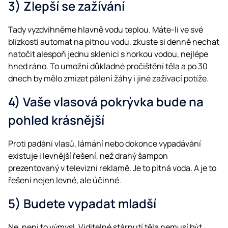
3) Zlepší se zažívání
Tady vyzdvihněme hlavně vodu teplou. Máte-li ve své
blízkosti automat na pitnou vodu, zkuste si denně nechat
natočit alespoň jednu sklenici s horkou vodou, nejlépe
hned ráno. To umožní důkladné pročištění těla a po 30
dnech by mělo zmizet pálení žáhy i jiné zažívací potíže.
4) Vaše vlasová pokrývka bude na
pohled krásnější
Proti padání vlasů, lámání nebo dokonce vypadávání
existuje i levnější řešení, než drahý šampon
prezentovaný v televizní reklamě. Je to pitná voda. A je to
řešení nejen levné, ale účinné.
5) Budete vypadat mladší
Ne, není to výmysl. Viditelné stárnutí těla nemusí být