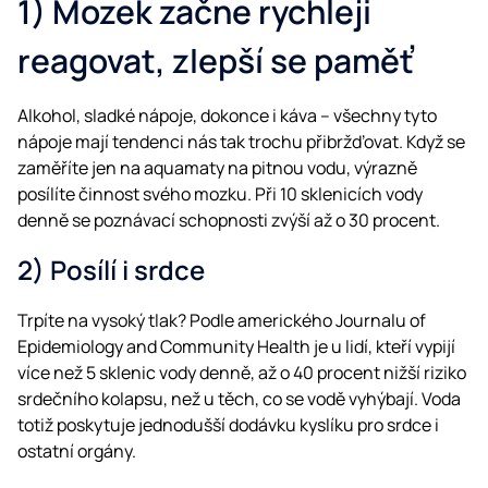
1) Mozek začne rychleji
reagovat, zlepší se paměť
Alkohol, sladké nápoje, dokonce i káva – všechny tyto
nápoje mají tendenci nás tak trochu přibržďovat. Když se
zaměříte jen na aquamaty na pitnou vodu, výrazně
posílíte činnost svého mozku. Při 10 sklenicích vody
denně se poznávací schopnosti zvýší až o 30 procent.
2) Posílí i srdce
Trpíte na vysoký tlak? Podle amerického Journalu of
Epidemiology and Community Health je u lidí, kteří vypijí
více než 5 sklenic vody denně, až o 40 procent nižší riziko
srdečního kolapsu, než u těch, co se vodě vyhýbají. Voda
totiž poskytuje jednodušší dodávku kyslíku pro srdce i
ostatní orgány.