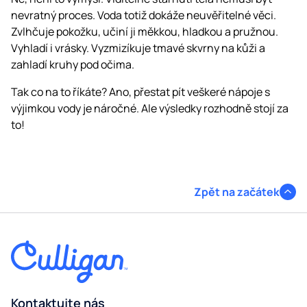
nevratný proces. Voda totiž dokáže neuvěřitelné věci.
Zvlhčuje pokožku, učiní ji měkkou, hladkou a pružnou.
Vyhladí i vrásky. Vyzmizíkuje tmavé skvrny na kůži a
zahladí kruhy pod očima.
Tak co na to říkáte? Ano, přestat pít veškeré nápoje s
výjimkou vody je náročné. Ale výsledky rozhodně stojí za
to!
Zpět na začátek
Kontaktujte nás