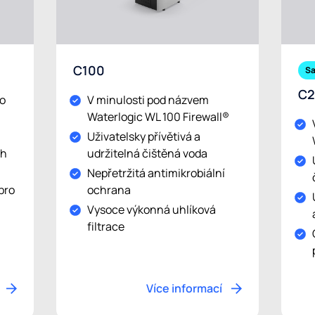
C100
Sa
C2
do
V minulosti pod názvem
Waterlogic WL 100 Firewall®
Uživatelsky přívětivá a
ch
udržitelná čištěná voda
Nepřetržitá antimikrobiální
pro
ochrana
Vysoce výkonná uhlíková
filtrace
Více informací