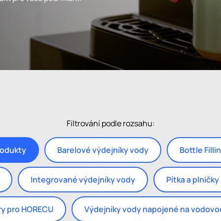
Filtrování podle rozsahu:
rodukty
Barelové výdejníky vody
Bottle Fill
Integrované výdejníky vody
Pítka a plničky
y pro HORECU
Výdejníky vody napojené na vodovo