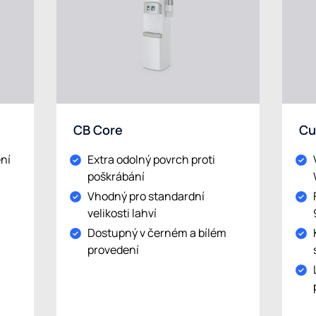
CB Core
Cu
ní
Extra odolný povrch proti
poškrábání
Vhodný pro standardní
velikosti lahví
Dostupný v černém a bílém
provedení