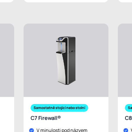
Samostatně stojící nebo stolní
Sa
C7 Firewall®
C8
V minulosti pod názvem