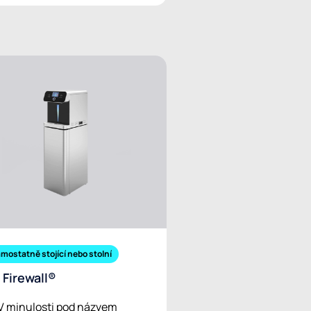
mostatně stojící nebo stolní
 Firewall®
V minulosti pod názvem