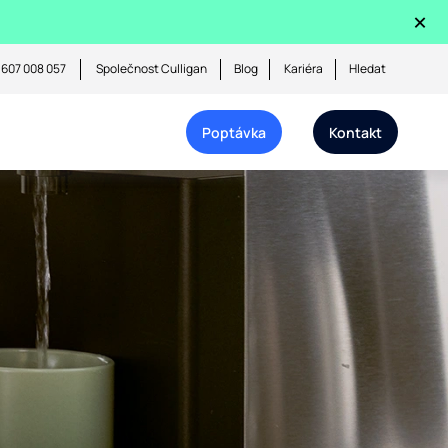
×
 607 008 057
Společnost Culligan
Blog
Kariéra
Hledat
Poptávka
Kontakt