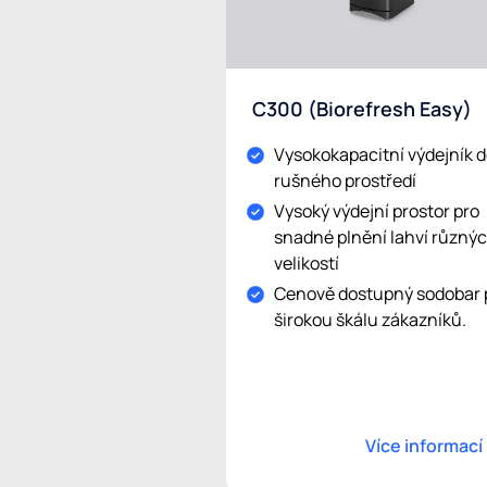
C300 (Biorefresh Easy)
Vysokokapacitní výdejník 
rušného prostředí
Vysoký výdejní prostor pro
snadné plnění lahví různý
velikostí
Cenově dostupný sodobar 
širokou škálu zákazníků.
Více informací