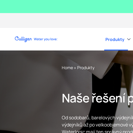
Produkty
Home
»
Produkty
Naše řešení 
Od sodobarů, barelových výdejní
výdejníků až po velkoobjemové vý
Waterlogic mají ten správný prod