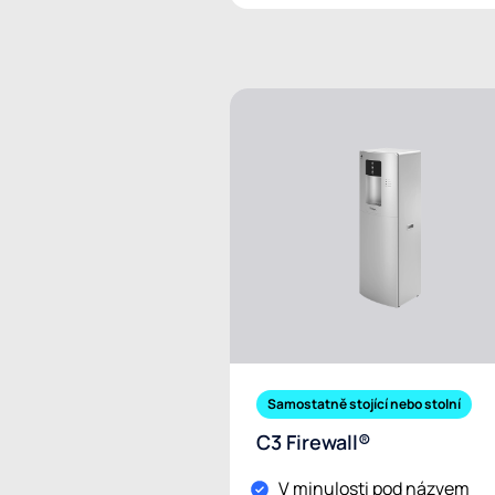
Samostatně stojící nebo stolní
C3 Firewall®
V minulosti pod názvem