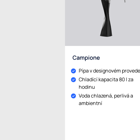
Campione
Pípa v designovém provede
Chladící kapacita 80 l za
hodinu
Voda chlazená, perlivá a
ambientní