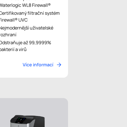
Waterlogic WL8 Firewall®
Certifikovaný filtrační systém
Firewall® UVC
Nejmodernější uživatelské
rozhraní
Odstraňuje až 99,9999%
bakterií a virů
Více informací