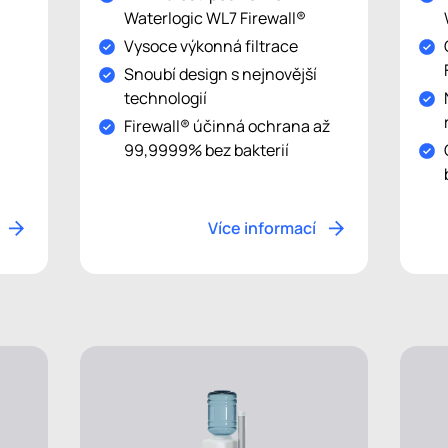
Waterlogic WL7 Firewall®
m
Vysoce výkonná filtrace
Snoubí design s nejnovější
technologií
Firewall® účinná ochrana až
99,9999% bez bakterií
Více informací