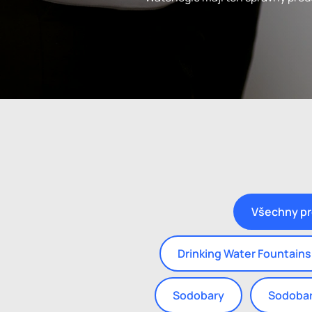
Všechny p
Drinking Water Fountains
Sodobary
Sodobar