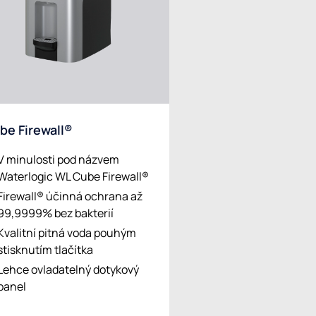
be Firewall®
V minulosti pod názvem
Waterlogic WL Cube Firewall®
Firewall® účinná ochrana až
99,9999% bez bakterií
Kvalitní pitná voda pouhým
stisknutím tlačítka
Lehce ovladatelný dotykový
panel