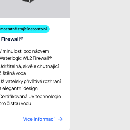
mostatně stojící nebo stolní
 Firewall®
V minulosti pod názvem
Waterlogic WL2 Firewall®
Udržitelná, skvěle chutnající
čištěná voda
Uživatelsky přívětivé rozhraní
a elegantní design
Certifikovaná UV technologie
pro čistou vodu
Více informací