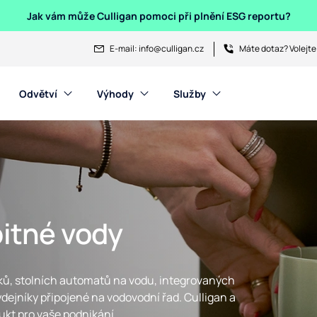
Jak vám může Culligan pomoci při plnění ESG reportu?
E-mail:
info@culligan.cz
Máte dotaz? Volejte
Odvětví
Výhody
Služby
pitné vody
ků, stolních automatů na vodu, integrovaných
dejníky připojené na vodovodní řad. Culligan a
ukt pro vaše podnikání.