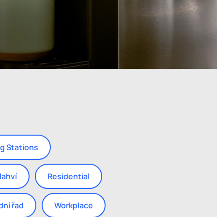
ing Stations
 lahví
Residential
dní řad
Workplace