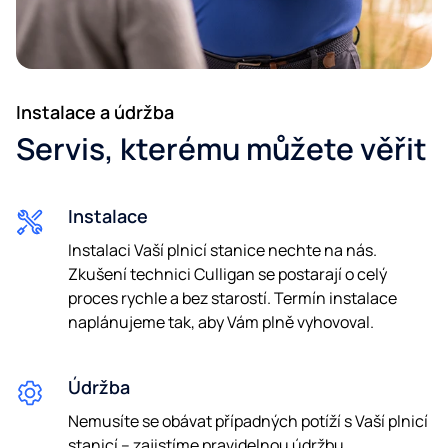
PSČ*
E-mail*
Instalace a údržba
Servis, kterému můžete věřit
Telefon*
Instalace
Instalaci Vaší plnicí stanice nechte na nás.
Zkušení technici Culligan se postarají o celý
proces rychle a bez starostí. Termín instalace
Souhlasím se zpracováním osobních údajů pro
marketingové účely.
naplánujeme tak, aby Vám plně vyhovoval.
Souhlas s personalizovanými nabídkami
Údržba
Nemusíte se obávat případných potíží s Vaší plnicí
stanicí – zajistíme pravidelnou údržbu