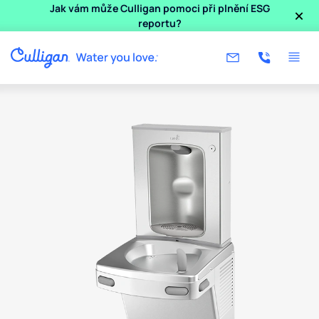
×
Jak vám může Culligan pomoci při plnění ESG
reportu?
Use arrow keys to navigate between product images, or tab 