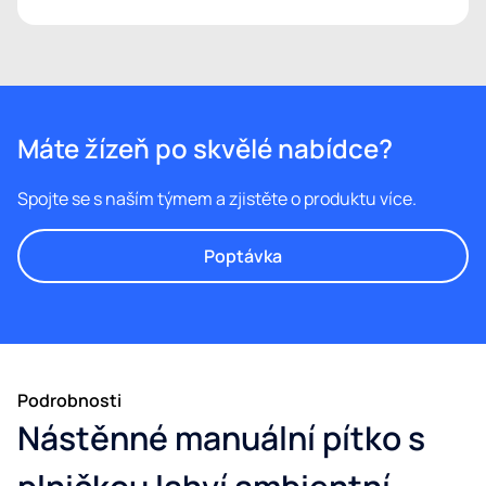
Máte žízeň po skvělé nabídce?
Spojte se s naším týmem a zjistěte o produktu více.
Poptávka
Podrobnosti
Nástěnné manuální pítko s